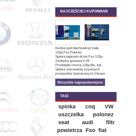
NAJCZĘŚCIEJ KUPOWANE
Kostka pod blachowkręt mała
126p,Fso,Polonez
Spinka tapicerki drzwi Fso 125p -
Zaślepka gumowa fi 28 -
Przekładki resora 126p,Bis, kpl.
Spinka mocowania sztywnych
przewodów hamulcowych Citroen
Wszystkie najpopularniejsze
TAGI
spinka
cnq
VW
uszczelka
polonez
seat
audi
filtr
powietrza
Fso
fiat