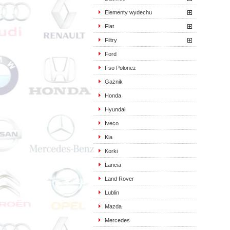
Elementy wydechu
Fiat
Filtry
Ford
Fso Polonez
Gażnik
Honda
Hyundai
Iveco
Kia
Korki
Lancia
Land Rover
Lublin
Mazda
Mercedes