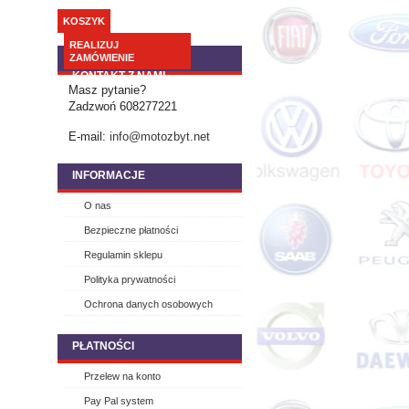
KOSZYK
REALIZUJ
ZAMÓWIENIE
KONTAKT Z NAMI
Masz pytanie?
Zadzwoń 608277221
E-mail:
info@motozbyt.net
INFORMACJE
O nas
Bezpieczne płatności
Regulamin sklepu
Polityka prywatności
Ochrona danych osobowych
PŁATNOŚCI
Przelew na konto
Pay Pal system