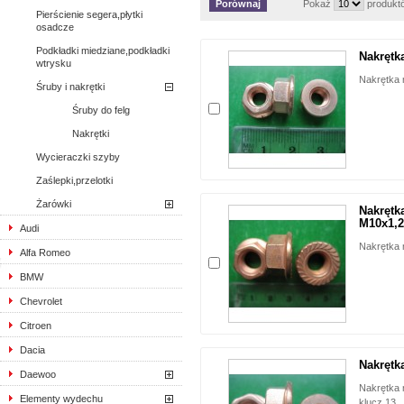
Pokaż
produkt
Pierścienie segera,płytki
osadcze
Podkładki miedziane,podkładki
Nakrętk
wtrysku
Nakrętka
Śruby i nakrętki
Śruby do felg
Nakrętki
Wycieraczki szyby
Zaślepki,przelotki
Żarówki
Nakrętk
M10x1,2
Audi
Nakrętka
Alfa Romeo
BMW
Chevrolet
Citroen
Dacia
Nakrętk
Daewoo
Nakrętka 
Elementy wydechu
klucz 13