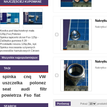
NAJCZĘŚCIEJ KUPOWANE
Nakrętk
Nakrętka 
Kostka pod blachowkręt mała
126p,Fso,Polonez
Spinka tapicerki drzwi Fso 125p -
Zaślepka gumowa fi 28 -
Przekładki resora 126p,Bis, kpl.
Spinka mocowania sztywnych
przewodów hamulcowych Citroen
Wszystkie najpopularniejsze
Nakręt
Nakrętka
TAGI
spinka
cnq
VW
uszczelka
polonez
seat
audi
filtr
powietrza
Fso
fiat
Pokaż
produkt
SEARCH