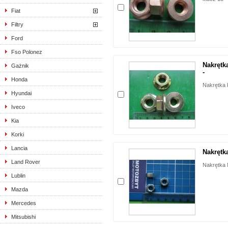
Fiat
Filtry
Ford
Fso Polonez
Nakrętk
Gażnik
-
Honda
Nakrętka 
Hyundai
Iveco
Kia
Korki
Lancia
Nakrętk
Land Rover
Nakrętka
Lublin
Mazda
Mercedes
Mitsubishi