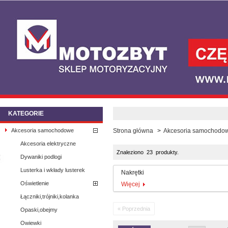
KATEGORIE
Akcesoria samochodowe
Strona główna
>
Akcesoria samochodo
Akcesoria elektryczne
Znaleziono 23 produkty.
Dywaniki podlogi
Lusterka i wkłady lusterek
Nakrętki
Oświetlenie
Więcej
Łączniki,trójniki,kolanka
« Poprzednia
Opaski,obejmy
Owiewki