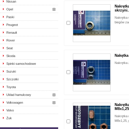
Nissan
Nakrętk
Opel
skrzyni.
Paski
Nakrętka 
biegów za
Peugeot
Renault
Rover
Seat
Nakętka
Skoda
Nakrętka 
Spinki samochodowe
Suzuki
Szczotki
Toyota
Układ hamulcowy
Volkswagen
Nakrętk
M8x1,25,
Volvo
Nakrętka
Żuk
M8x1,25, 