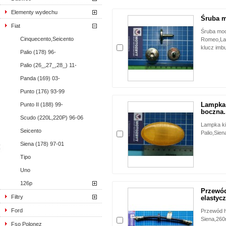
Elementy wydechu
Śruba m
Fiat
Śruba moco
Cinquecento,Seicento
Romeo,Lan
klucz imb
Palio (178) 96-
Palio (26_,27_,28_) 11-
Panda (169) 03-
Punto (176) 93-99
Lampka
Punto II (188) 99-
boczna.
Scudo (220L,220P) 96-06
Lampka k
Seicento
Palio,Siena
Siena (178) 97-01
Tipo
Uno
126p
Przewó
Filtry
elastycz
Ford
Przewód h
Siena,26
Fso Polonez