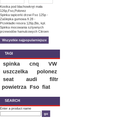
Kostka pod blachowkręt mała
126p,Fso,Polonez
Spinka tapicerki drzwi Fso 125p -
Zaślepka gumowa fi 28 -
Przekładki resora 126p,Bis, kpl.
Spinka mocowania sztywnych
przewodów hamulcowych Citroen
Wszystkie najpopularniejsze
TAGI
spinka
cnq
VW
uszczelka
polonez
seat
audi
filtr
powietrza
Fso
fiat
SEARCH
Enter a product name