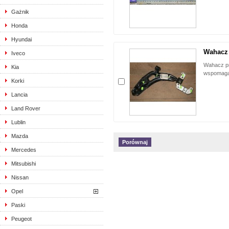
Gażnik
Honda
Hyundai
Wahacz 
Iveco
Wahacz prz
Kia
wspomag
Korki
Lancia
Land Rover
Lublin
Mazda
Mercedes
Mitsubishi
Nissan
Opel
Paski
Peugeot