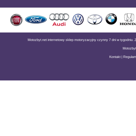
Motozbyt.net internetowy sklep motoryzacyjny czynny 7 dni w tygodniu
Motozbyt
Kontakt
|
Regulam