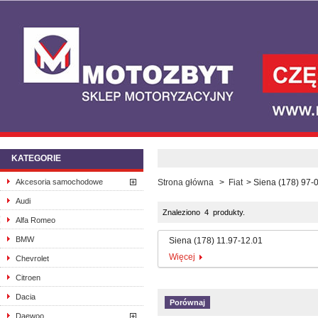
KATEGORIE
Akcesoria samochodowe
Strona główna
>
Fiat
>
Siena (178) 97-
Audi
Znaleziono 4 produkty.
Alfa Romeo
BMW
Siena (178) 11.97-12.01
Więcej
Chevrolet
Citroen
Dacia
Daewoo