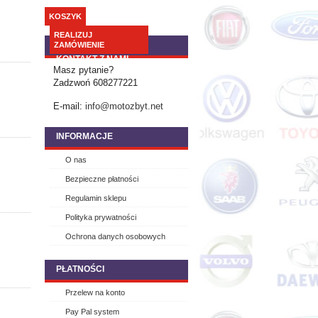
KOSZYK
REALIZUJ
ZAMÓWIENIE
KONTAKT Z NAMI
Masz pytanie?
Zadzwoń 608277221
E-mail:
info@motozbyt.net
INFORMACJE
O nas
Bezpieczne płatności
Regulamin sklepu
Polityka prywatności
Ochrona danych osobowych
PŁATNOŚCI
Przelew na konto
Pay Pal system