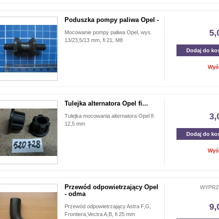
Poduszka pompy paliwa Opel -
5,
Mocowanie pompy paliwa Opel, wys.
13/23,5/13 mm, fi 21, M8
Dodaj do ko
Wyś
Tulejka alternatora Opel fi...
3,
Tulejka mocowania alternatora Opel fi
12,5 mm
Dodaj do ko
Wyś
Przewód odpowietrzający Opel
WYPRZ
- odma
9,
Przewód odpowietrzający Astra F,G,
Frontiera,Vectra A,B, fi 25 mm