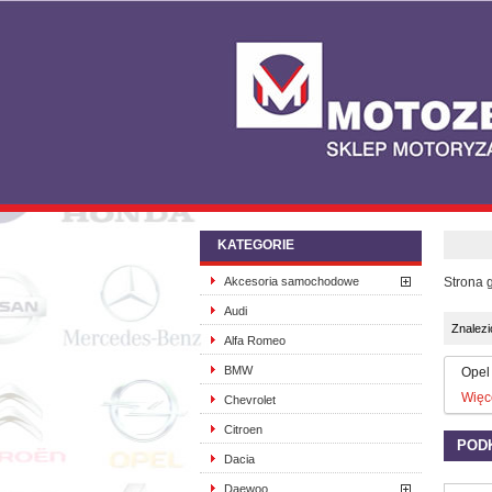
KATEGORIE
Akcesoria samochodowe
Strona 
Audi
Znalez
Alfa Romeo
BMW
Opel
Więc
Chevrolet
Citroen
POD
Dacia
Daewoo