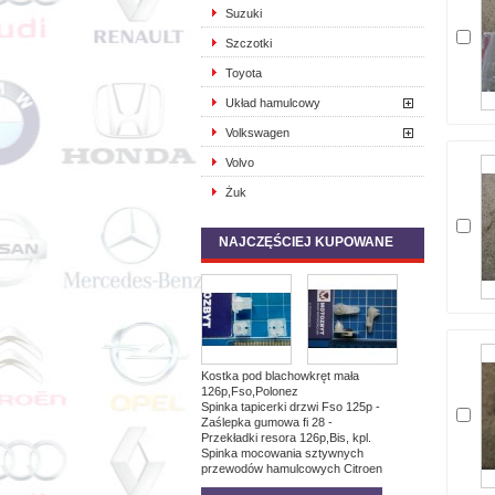
Suzuki
Szczotki
Toyota
Układ hamulcowy
Volkswagen
Volvo
Żuk
NAJCZĘŚCIEJ KUPOWANE
Kostka pod blachowkręt mała
126p,Fso,Polonez
Spinka tapicerki drzwi Fso 125p -
Zaślepka gumowa fi 28 -
Przekładki resora 126p,Bis, kpl.
Spinka mocowania sztywnych
przewodów hamulcowych Citroen