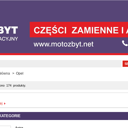
główna
>
Opel
iono 174 produkty.
ej
KATEGORIE
Astra