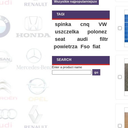
Wszystkie najpopularniejsze
TAGI
spinka
cnq
VW
uszczelka
polonez
seat
audi
filtr
powietrza
Fso
fiat
SEARCH
Enter a product name