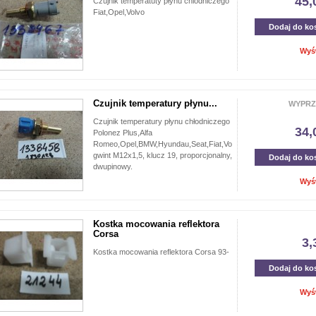
45,
Czujnik temperatuty płynu chlodniczego
Fiat,Opel,Volvo
Dodaj do ko
Wyś
Czujnik temperatury płynu...
WYPRZ
Czujnik temperatury płynu chłodniczego
34,
Polonez Plus,Alfa
Romeo,Opel,BMW,Hyundau,Seat,Fiat,Volvo,
gwint M12x1,5, klucz 19, proporcjonalny,
Dodaj do ko
dwupinowy.
Wyś
Kostka mocowania reflektora
Corsa
3,
Kostka mocowania reflektora Corsa 93-
Dodaj do ko
Wyś