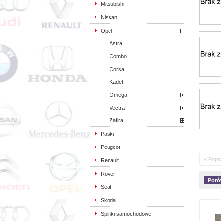
Mitsubishi
Nissan
Opel
Astra
Combo
Corsa
Kadet
Omega
Vectra
Zafira
Paski
Peugeot
« Popr
Renault
Rover
Seat
Skoda
Spinki samochodowe