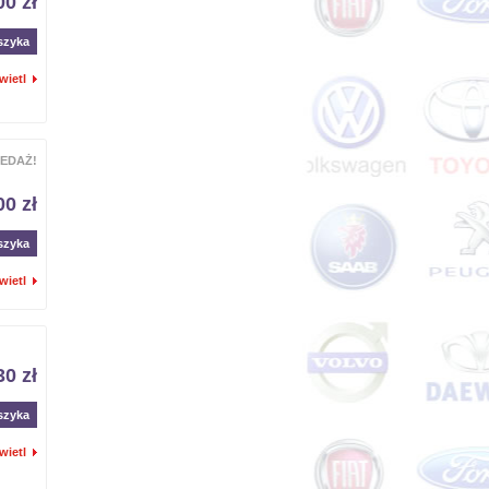
00 zł
szyka
wietl
EDAŻ!
00 zł
szyka
wietl
30 zł
szyka
wietl