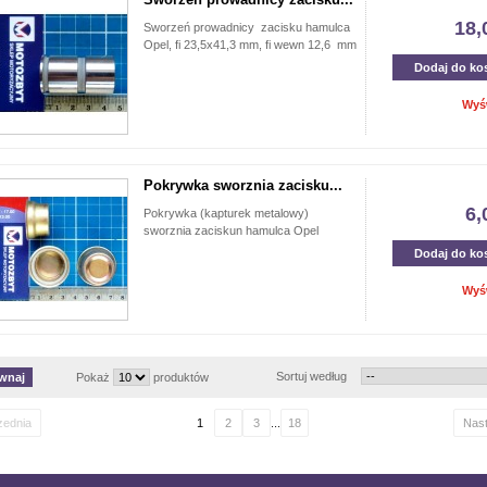
18,
Sworzeń prowadnicy zacisku hamulca
Opel, fi 23,5x41,3 mm, fi wewn 12,6 mm
Dodaj do ko
Wyś
Pokrywka sworznia zacisku...
6,
Pokrywka (kapturek metalowy)
sworznia zaciskun hamulca Opel
Dodaj do ko
Wyś
Sortuj według
Pokaż
produktów
zednia
1
2
3
...
18
Nas