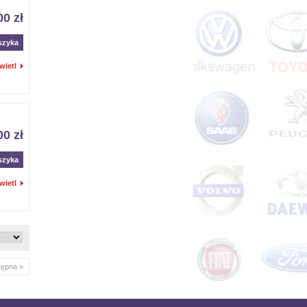
00 zł
szyka
wietl
00 zł
szyka
wietl
tępna »