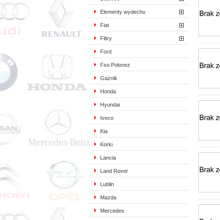
Elementy wydechu
Fiat
Filtry
Ford
Fso Polonez
Gażnik
Honda
Hyundai
Iveco
Kia
Korki
Lancia
Land Rover
Lublin
Mazda
Mercedes