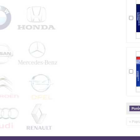
« Popr