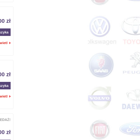
00 zł
szyka
wietl
00 zł
szyka
wietl
EDAŻ!
00 zł