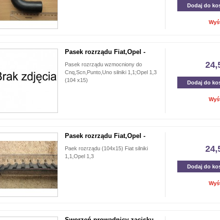
Dodaj do ko
Wyś
Pasek rozrządu Fiat,Opel -
24,
Pasek rozrządu wzmocniony do
Cnq,Scn,Punto,Uno silniki 1,1;Opel 1,3
(104 x15)
Dodaj do ko
Wyś
Pasek rozrządu Fiat,Opel -
24,
Paek rozrządu (104x15) Fiat silniki
1,1,Opel 1,3
Dodaj do ko
Wyś
Sworzeń prowadnicy zacisku...