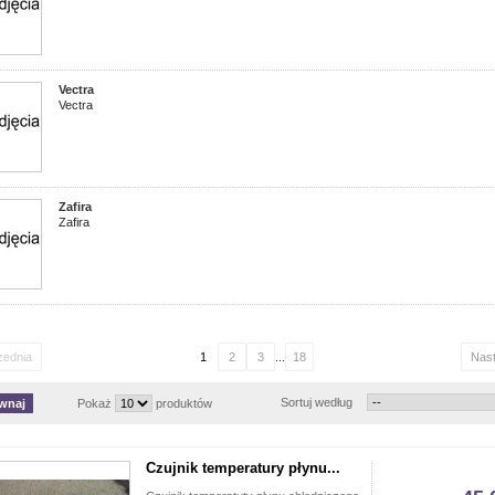
Vectra
Vectra
Zafira
Zafira
zednia
1
2
3
...
18
Nas
Sortuj według
Pokaż
produktów
Czujnik temperatury płynu...