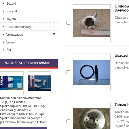
Suzuki
Obudow
Daewoo 
Szczotki
Obudowa 
Toyota
Lanos,Nex
Układ hamulcowy
Volkswagen
Volvo
Żuk
Uszczel
NAJCZĘŚCIEJ KUPOWANE
Uszczelka
Lanos,Nex
Kostka pod blachowkręt mała
126p,Fso,Polonez
Tarcza 
Spinka tapicerki drzwi Fso 125p -
Zaślepka gumowa fi 28 -
Tarcza ha
Przekładki resora 126p,Bis, kpl.
03/05, sr
Spinka mocowania sztywnych
min 22, w
przewodów hamulcowych Citroen
60,ilość 