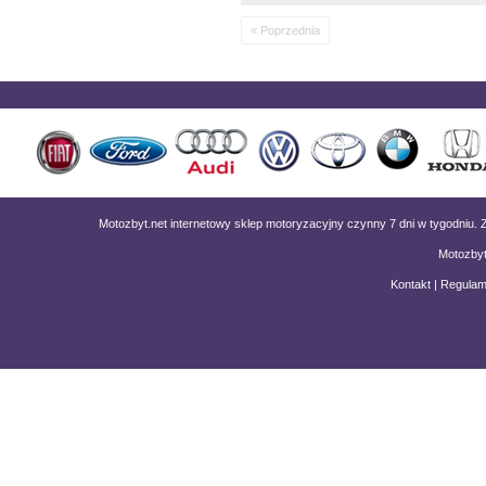
« Poprzednia
Motozbyt.net internetowy sklep motoryzacyjny czynny 7 dni w tygodniu
Motozbyt
Kontakt
|
Regulam