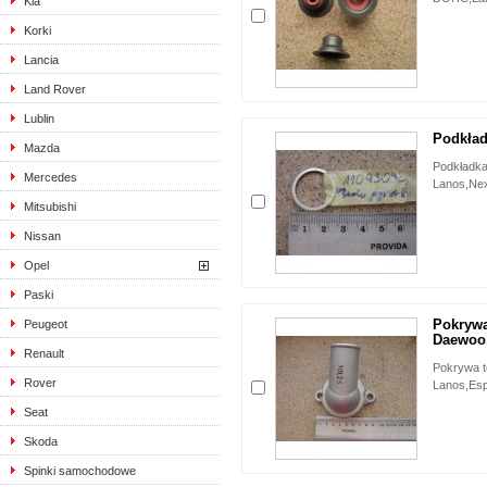
Kia
Korki
Lancia
Land Rover
Lublin
Podkład
Mazda
Podkładka
Mercedes
Lanos,Nex
Mitsubishi
Nissan
Opel
Paski
Pokrywa
Peugeot
Daewoo,
Renault
Pokrywa 
Rover
Lanos,Esp
Seat
Skoda
Spinki samochodowe