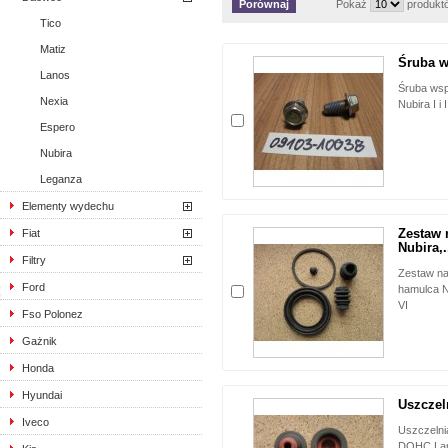
Pokaż
produkt
Tico
Matiz
Śruba w
Lanos
Śruba wsp
Nexia
Nubira I i I
Espero
Nubira
Leganza
Elementy wydechu
Zestaw 
Fiat
Nubira,.
Filtry
Zestaw na
Ford
hamulca N
VI
Fso Polonez
Gażnik
Honda
Hyundai
Uszczel
Iveco
Uszczelni
DOHC,Lan