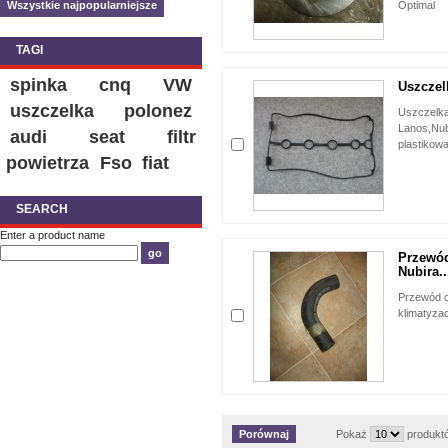
Wszystkie najpopularniejsze
Optimal
TAGI
spinka
cnq
VW
Uszczel
uszczelka
polonez
Uszczelk
Lanos,Nu
audi
seat
filtr
plastikowa
powietrza
Fso
fiat
SEARCH
Enter a product name
Przewód
Nubira..
Przewód ch
klimatyzac
Pokaż
produkt