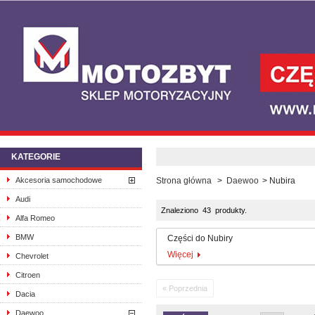
KATEGORIE
Akcesoria samochodowe
Strona główna
>
Daewoo
>
Nubira
Audi
Znaleziono 43 produkty.
Alfa Romeo
BMW
Części do Nubiry
Więcej
Chevrolet
Citroen
« Poprzednia
Dacia
Daewoo