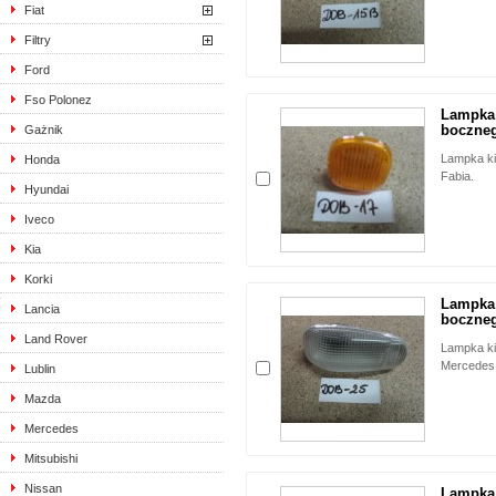
Fiat
Filtry
Ford
Fso Polonez
Lampka
boczneg
Gażnik
Lampka k
Honda
Fabia.
Hyundai
Iveco
Kia
Korki
Lampka
Lancia
boczneg
Land Rover
Lampka k
Mercedes
Lublin
Mazda
Mercedes
Mitsubishi
Nissan
Lampka