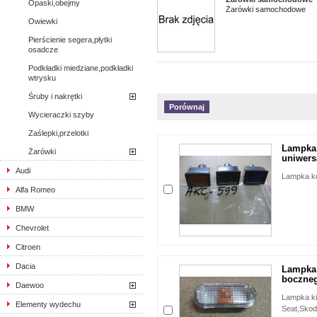
Opaski,obejmy
Żarówki samochodowe
Owiewki
Pierścienie segera,płytki
osadcze
Podkładki miedziane,podkładki
wtrysku
Śruby i nakrętki
Wycieraczki szyby
Zaślepki,przelotki
Lampka 
Żarówki
uniwersa
Audi
Lampka ko
Alfa Romeo
BMW
Chevrolet
Citroen
Dacia
Lampka
boczneg
Daewoo
Lampka k
Elementy wydechu
Seat,Skod