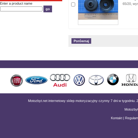
Enter a product name
65/20, wy
Motozbyt.net internetowy sklep motoryzacyjny czynny 7 dni w tygodniu
Motozbyt
Kontakt
|
Regulam