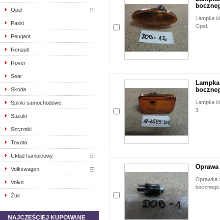
boczneg
Opel
Lampka k
Paski
Opel.
Peugeot
Renault
Rover
Seat
Lampka
boczneg
Skoda
Lampka k
Spinki samochodowe
3.
Suzuki
Szczotki
Toyota
Układ hamulcowy
Oprawa 
Volkswagen
Oprawka 
Volvo
bocznego
Żuk
NAJCZĘŚCIEJ KUPOWANE