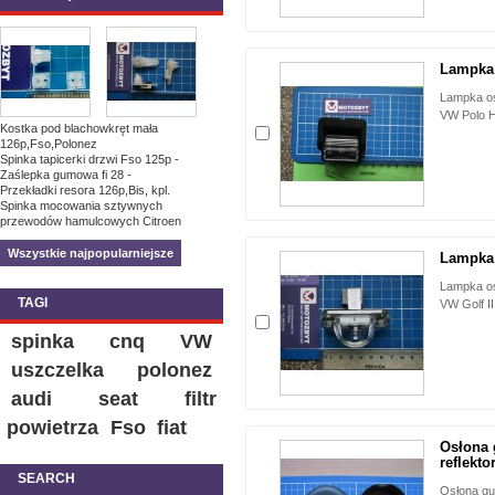
Lampka o
Lampka ośw
VW Polo H
Kostka pod blachowkręt mała
126p,Fso,Polonez
Spinka tapicerki drzwi Fso 125p -
Zaślepka gumowa fi 28 -
Przekładki resora 126p,Bis, kpl.
Spinka mocowania sztywnych
przewodów hamulcowych Citroen
Wszystkie najpopularniejsze
Lampka o
Lampka ośw
TAGI
VW Golf II,
spinka
cnq
VW
uszczelka
polonez
audi
seat
filtr
powietrza
Fso
fiat
Osłona
reflektor
SEARCH
Osłona gum