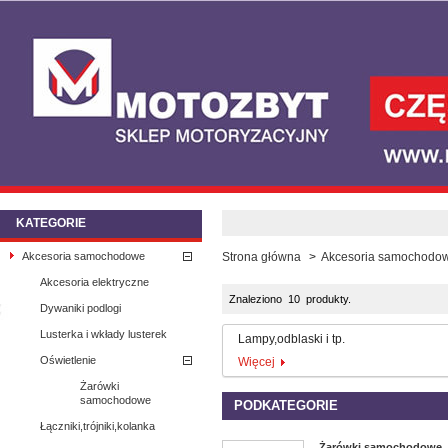
KATEGORIE
Akcesoria samochodowe
Strona główna
>
Akcesoria samochodo
Akcesoria elektryczne
Znaleziono 10 produkty.
Dywaniki podlogi
Lusterka i wkłady lusterek
Lampy,odblaski i tp.
Oświetlenie
Więcej
Żarówki
samochodowe
PODKATEGORIE
Łączniki,trójniki,kolanka
Żarówki samochodowe