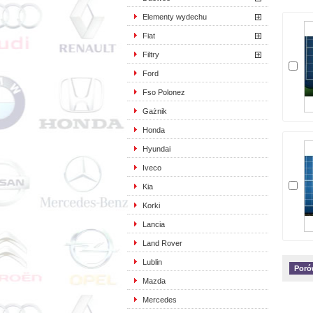
Elementy wydechu
Fiat
Filtry
Ford
Fso Polonez
Gażnik
Honda
Hyundai
Iveco
Kia
Korki
Lancia
Land Rover
Lublin
Mazda
Mercedes