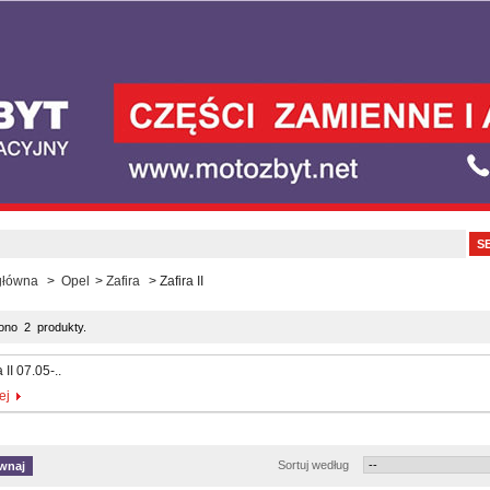
główna
>
Opel
>
Zafira
>
Zafira II
ono 2 produkty.
 II 07.05-..
ej
Sortuj według