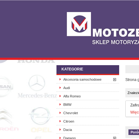
KATEGORIE
Akcesoria samochodowe
Strona 
Audi
Znalezi
Alfa Romeo
BMW
Zafira
Więc
Chevrolet
Citroen
Dacia
Daewoo