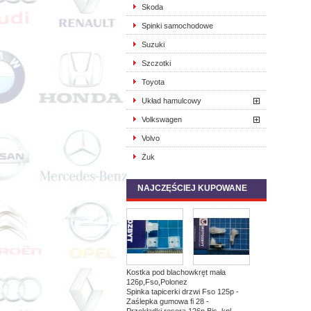
Skoda
Spinki samochodowe
Suzuki
Szczotki
Toyota
Układ hamulcowy
Volkswagen
Volvo
Żuk
NAJCZĘŚCIEJ KUPOWANE
Kostka pod blachowkręt mała
126p,Fso,Polonez
Spinka tapicerki drzwi Fso 125p -
Zaślepka gumowa fi 28 -