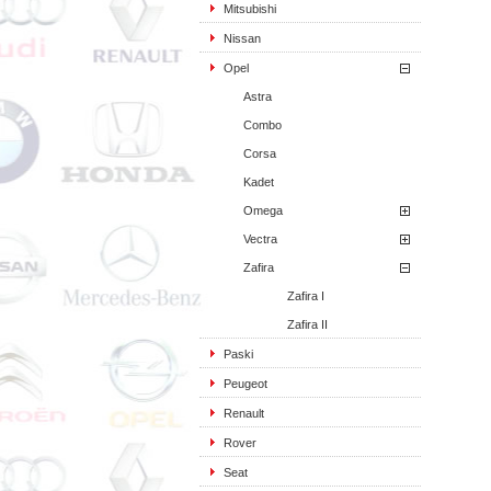
Mitsubishi
Nissan
Opel
Astra
Combo
Corsa
Kadet
Omega
Vectra
Zafira
Zafira I
Zafira II
Paski
Peugeot
Renault
Rover
Seat