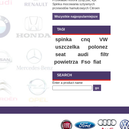
Przekładki resora 126p,Bis, kpl.
Spinka mocowania sztywnych
przewodów hamulcowych Citroen
Wszystkie najpopularniejsze
TAGI
spinka
cnq
VW
uszczelka
polonez
seat
audi
filtr
powietrza
Fso
fiat
SEARCH
Enter a product name