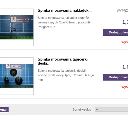
Spinka mocowania nakładek...
WYPRZ
Spinka mocowania nakładek słupków
1,
wewnętrznych Opel,Citroen, podsufitki
Peugeot 407
Dodaj do ko
Wyś
Spinka mocowania tapicerki
deski...
1,
Spinka mocowania tapicerki deski i
ściany grodziowej Opel, fi 28 mm, h 16,4
Dodaj do ko
mm
Wyś
Sortuj według