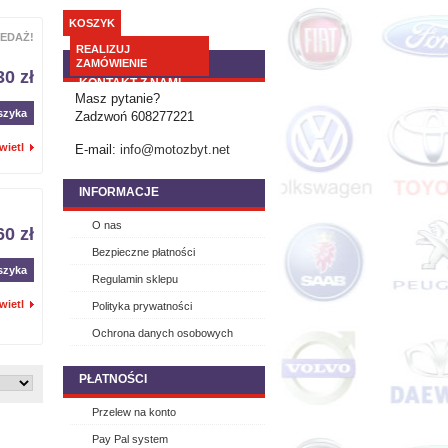
KOSZYK
EDAŻ!
REALIZUJ
ZAMÓWIENIE
30 zł
KONTAKT Z NAMI
Masz pytanie?
szyka
Zadzwoń 608277221
wietl
E-mail:
info@motozbyt.net
INFORMACJE
O nas
60 zł
Bezpieczne płatności
szyka
Regulamin sklepu
wietl
Polityka prywatności
Ochrona danych osobowych
PŁATNOŚCI
Przelew na konto
Pay Pal system