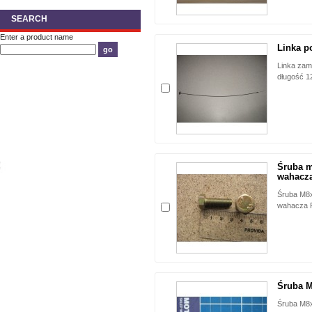
SEARCH
Enter a product name
Linka po
Linka zam
długość 1
Śruba 
wahacza
Śruba M8
wahacza 
Śruba M
Śruba M8x