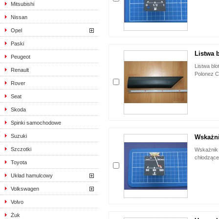
Mitsubishi
Nissan
Opel
Paski
Listwa b
Peugeot
Listwa bl
Renault
Polonez C
Rover
Seat
Skoda
Spinki samochodowe
Suzuki
Wskażni
Szczotki
Wskażnik 
chłodząceg
Toyota
Układ hamulcowy
Volkswagen
Volvo
Żuk