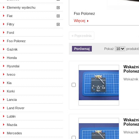
Elementy wydechu
Fso Polonez
Fiat
Więcej
Filtry
Ford
« Poprzednia
Fso Polonez
Pokaż
produkt
Gażnik
Honda
Hyundai
Wskażni
Polonez
Iveco
Wskażnik c
Kia
Korki
Lancia
Land Rover
Lublin
Wskażni
Polonez
Mazda
Wskaznik 
Mercedes