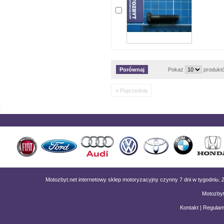
Pokaż
produkt
« Poprzednia
Motozbyt.net internetowy sklep motoryzacyjny czynny 7 dni w tygodniu
Motozbyt
Kontakt
|
Regulam