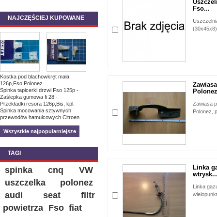
Uszczeln
Fso...
NAJCZĘŚCIEJ KUPOWANE
Uszczelnia
(30x45x8)
Kostka pod blachowkręt mała
126p,Fso,Polonez
Zawiasa
Spinka tapicerki drzwi Fso 125p -
Polonez
Zaślepka gumowa fi 28 -
Przekładki resora 126p,Bis, kpl.
Zawiasa p
Spinka mocowania sztywnych
Polonez, 
przewodów hamulcowych Citroen
Wszystkie najpopularniejsze
TAGI
Linka g
spinka
cnq
VW
wtrysk..
uszczelka
polonez
Linka gazu
audi
seat
filtr
wielopunk
powietrza
Fso
fiat