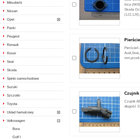
Mitsubishi
Inca (6K9)
Skoda Oc
Nissan
(1J2,1J6),
Opel
Paski
Peugeot
Pierście
Renault
Pierścień
Audi,Seat,
Rover
mm,przekr
Seat
Skoda
Spinki samochodowe
Suzuki
Czujnik 
Szczotki
Czujnik A
Toyota
długość 3
Układ hamulcowy
Volkswagen
Bora
Golf I