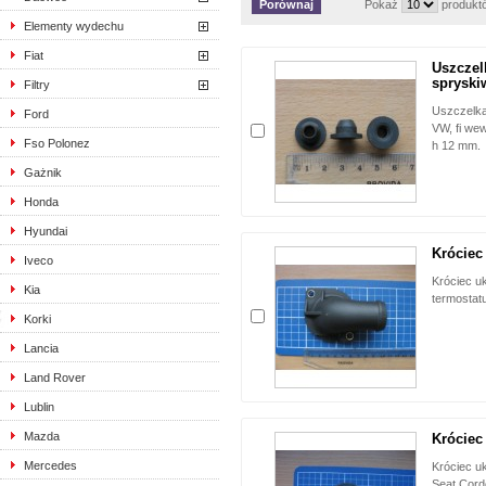
Pokaż
produkt
Elementy wydechu
Fiat
Uszczel
spryski
Filtry
Uszczelka
Ford
VW, fi we
Fso Polonez
h 12 mm.
Gażnik
Honda
Hyundai
Króciec
Iveco
Króciec u
Kia
termostat
Korki
Lancia
Land Rover
Lublin
Mazda
Króciec
Mercedes
Króciec uk
Seat Cordo