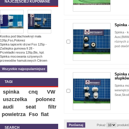
NAJCZĘŚCIEJ KUPOWANE
Spinka 
Spinka - 
Kostka pod blachowkręt mała
Ausi,BMW,
126p,Fso,Polonez
róznych z
Spinka tapicerki drzwi Fso 125p -
pod otwór
Zaślepka gumowa fi 28 -
Przekładki resora 126p,Bis, kpl.
Spinka mocowania sztywnych
przewodów hamulcowych Citroen
Wszystkie najpopularniejsze
Spinka 
słupków
TAGI
Spinka m
wewnętrzn
spinka
cnq
VW
Seat,Sko
uszczelka
polonez
audi
seat
filtr
powietrza
Fso
fiat
Pokaż
produkt
SEARCH