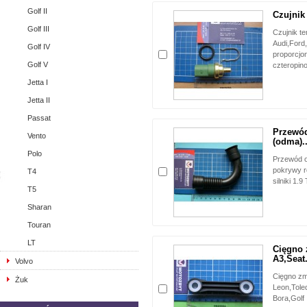
Golf II
Czujnik
Golf III
Czujnik t
Audi,Ford
Golf IV
proporcjo
Golf V
czteropin
Jetta I
Jetta II
Passat
Przewód
Vento
(odma)..
Polo
Przewód o
pokrywy r
T4
silniki 1.9
T5
Sharan
Touran
LT
Cięgno 
A3,Seat.
Volvo
Cięgno zm
Żuk
Leon,Tole
Bora,Golf 