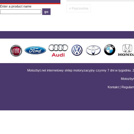
Enter a product name
« Poprzednia
Motozbyt.net internetowy sklep motoryzacyjny czynny 7 dni w tygodniu
Motozbyt
Kontakt
|
Regulam