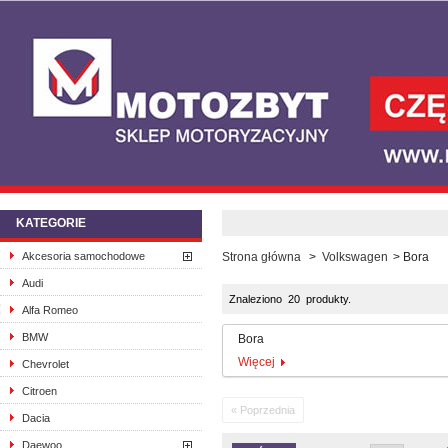
KATEGORIE
Akcesoria samochodowe
Strona główna
>
Volkswagen
>
Bora
Audi
Znaleziono 20 produkty.
Alfa Romeo
BMW
Bora
Więcej
Chevrolet
Citroen
« Poprzednia
Dacia
Daewoo