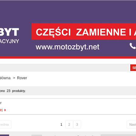
główna
>
Rover
iono 23 produkty.
r
ej
zednia
1
2
3
Nas