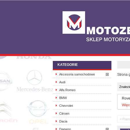
KATEGORIE
Akcesoria samochodowe
Strona 
Audi
Znalez
Alfa Romeo
BMW
Rove
Więc
Chevrolet
Citroen
« Popr
Dacia
Daewoo