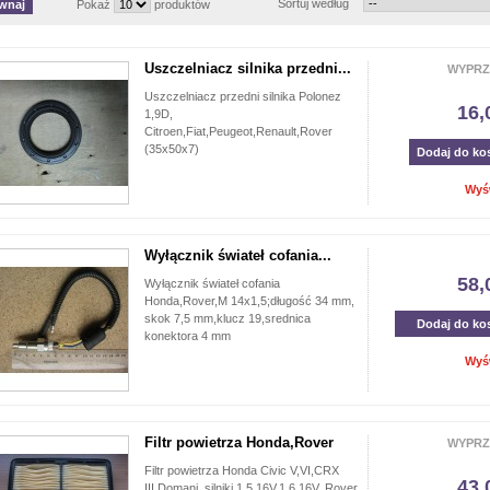
Sortuj według
Pokaż
produktów
Uszczelniacz silnika przedni...
WYPRZ
Uszczelniacz przedni silnika Polonez
16,
1,9D,
Citroen,Fiat,Peugeot,Renault,Rover
(35x50x7)
Dodaj do ko
Wyś
Wyłącznik świateł cofania...
58,
Wyłącznik świateł cofania
Honda,Rover,M 14x1,5;długość 34 mm,
skok 7,5 mm,klucz 19,srednica
Dodaj do ko
konektora 4 mm
Wyś
Filtr powietrza Honda,Rover
WYPRZ
Filtr powietrza Honda Civic V,VI,CRX
43,
III,Domani, silniki 1,5 16V,1,6 16V, Rover