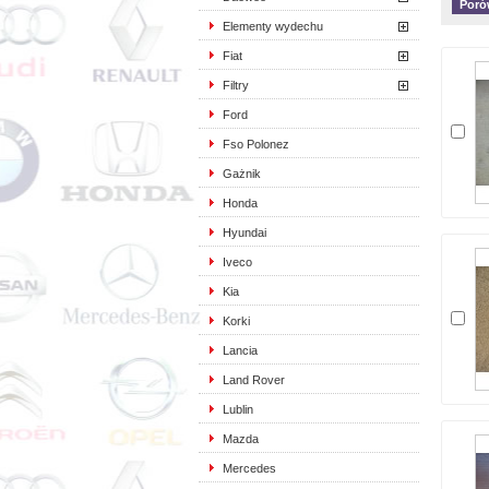
Elementy wydechu
Fiat
Filtry
Ford
Fso Polonez
Gażnik
Honda
Hyundai
Iveco
Kia
Korki
Lancia
Land Rover
Lublin
Mazda
Mercedes