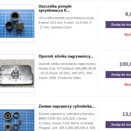
Uszczelka pompki
spryskiwacza fi...
9,
Uszczelka pompki spryskiwacza szyb,
fi wewn 16,5 mm, fi zewn. 21,6 mm, h
Dodaj do ko
17 mm, Daewoo,Caro+
Wyś
Opornik silnika nagrzewnicy...
100,
Opornik silnika wentylatora nagrzewnicy
Honda Civic VI Fastback (MA,MB) 09.94
- 02.01,Rover 25 (RF), 400 (RT), 400
Dodaj do ko
Tourer (XW). Producent Valeo
Wyś
Zestaw naprawczy cylinderka...
13,
Zestaw naprawczy cylinderka hamulca
BMW 3 E30 315,320i,323i, Citroen
Zx,Saxo, Xsara, Ford Sierra. Granada,
Dodaj do ko
Peugeot 104, 305 II,306,405,405 II, 505,