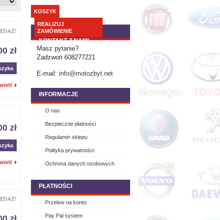
KOSZYK
REALIZUJ
EDAŻ!
ZAMÓWIENIE
KONTAKT Z NAMI
Masz pytanie?
00 zł
Zadzwoń 608277221
szyka
E-mail:
info@motozbyt.net
wietl
INFORMACJE
O nas
Bezpieczne płatności
00 zł
Regulamin sklepu
szyka
Polityka prywatności
wietl
Ochrona danych osobowych
PŁATNOŚCI
EDAŻ!
Przelew na konto
Pay Pal system
00 zł