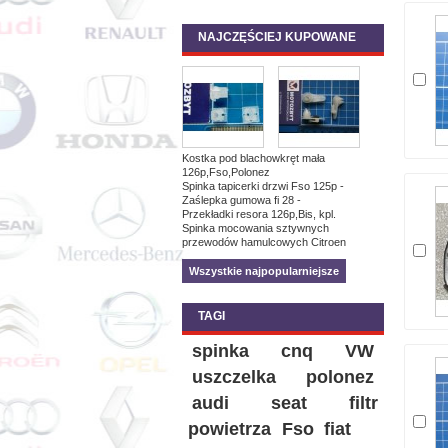
NAJCZĘŚCIEJ KUPOWANE
Kostka pod blachowkręt mała
126p,Fso,Polonez
Spinka tapicerki drzwi Fso 125p -
Zaślepka gumowa fi 28 -
Przekładki resora 126p,Bis, kpl.
Spinka mocowania sztywnych
przewodów hamulcowych Citroen
Wszystkie najpopularniejsze
TAGI
spinka
cnq
VW
uszczelka
polonez
audi
seat
filtr
powietrza
Fso
fiat