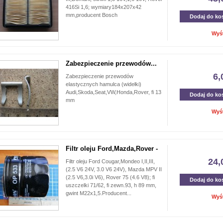
416Si 1,6; wymiary184x207x42
mm,producent Bosch
Dodaj do ko
Wyś
Zabezpieczenie przewodów...
6,
Zabezpieczenie przewodów
elastycznych hamulca (widełki)
Audi,Skoda,Seat,VW,Honda,Rover, fi 13
Dodaj do ko
mm
Wyś
Filtr oleju Ford,Mazda,Rover -
24,
Filtr oleju Ford Cougar,Mondeo I,II,III,
(2.5 V6 24V, 3.0 V6 24V), Mazda MPV II
(2.5 V6,3.0i V6), Rover 75 (4.6 V8); fi
Dodaj do ko
uszczelki 71/62, fi zewn.93, h 89 mm,
gwint M22x1,5.Producent...
Wyś