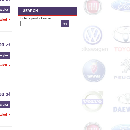
szyka
SEARCH
Enter a product name
wietl
00 zł
szyka
wietl
00 zł
szyka
wietl