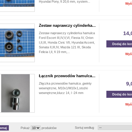
Hyundai Pony, fi 20,6 mm, system...
Wyś
Zestaw naprawczy cylinderka...
14,
Zestaw naprawczy cylinderka hamulca
Ford Escort III,IV,V,VI, Fiesta IV, Orion
I,II,III, Honda Civic VII, Hyundai Accent,
Dodaj do ko
Sonata II,III,IV, Mazda 121 III, Skoda
Felicia I,II, fi 19 mm,...
Wyś
Łącznik przewodów hamulca...
9,
Złączka przewodów hamulca ,gwinty
wewnętrzne, M10x1/M10x1,stożki
wewnętrzne,klucz 14, l -24 mm
Dodaj do ko
Wyś
Sortuj według
Pokaż
produktów