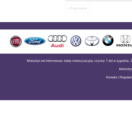
« Poprzednia
Motozbyt.net internetowy sklep motoryzacyjny czynny 7 dni w tygodniu
Motozbyt
Kontakt
|
Regulam