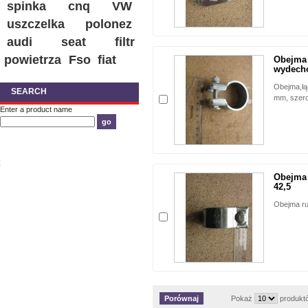
spinka
cnq
VW
uszczelka
polonez
audi
seat
filtr
powietrza
Fso
fiat
Obejma 
wydecho
Obejma,łą
SEARCH
mm, szer
Enter a product name
Obejma 
42,5
Obejma ru
Pokaż
produkt