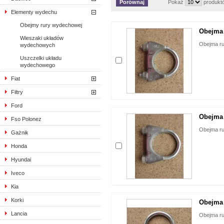
Pokaż
produkt
Elementy wydechu
Obejmy rury wydechowej
Obejma 
Wieszaki układów
Obejma ru
wydechowych
Uszczelki układu
wydechowego
Fiat
Filtry
Ford
Obejma 
Fso Polonez
Obejma ru
Gażnik
Honda
Hyundai
Iveco
Kia
Korki
Obejma 
Lancia
Obejma ru