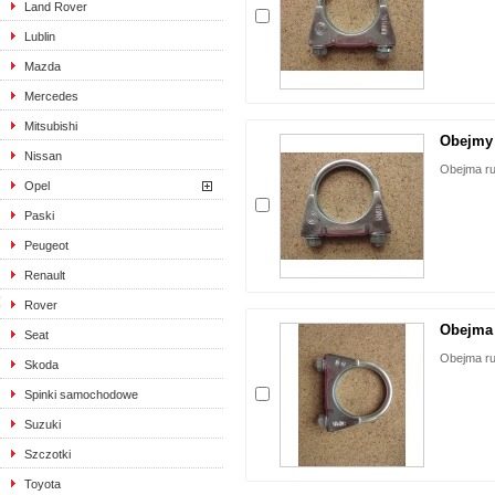
Land Rover
Lublin
Mazda
Mercedes
Mitsubishi
Obejmy 
Nissan
Obejma ru
Opel
Paski
Peugeot
Renault
Rover
Obejma 
Seat
Obejma ru
Skoda
Spinki samochodowe
Suzuki
Szczotki
Toyota