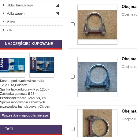
Układ hamulcowy
Obejma 
Volkswagen
Obejma ru
Volvo
Żuk
NAJCZĘŚCIEJ KUPOWANE
Obejma 
Obejma r
Kostka pod blachowkręt mała
126p,Fso,Polonez
Spinka tapicerki drzwi Fso 125p -
Zaślepka gumowa fi 28 -
Przekładki resora 126p,Bis, kpl.
Spinka mocowania sztywnych
przewodów hamulcowych Citroen
Obejma 
Wszystkie najpopularniejsze
Obejma ru
TAGI