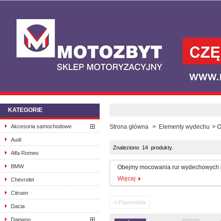
KATEGORIE
Akcesoria samochodowe
Strona główna
>
Elementy wydechu
>
O
Audi
Znaleziono 14 produkty.
Alfa Romeo
BMW
Obejmy mocowania rur wydechowych i
Więcej
Chevrolet
Citroen
« Poprzednia
Dacia
Daewoo