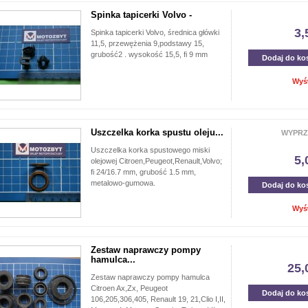
Spinka tapicerki Volvo -
3,
Spinka tapicerki Volvo, średnica główki
11,5, przewężenia 9,podstawy 15,
grubość2 . wysokość 15,5, fi 9 mm
Dodaj do ko
Wyś
Uszczelka korka spustu oleju...
WYPRZ
Uszczelka korka spustowego miski
5,
olejowej Citroen,Peugeot,Renault,Volvo;
fi 24/16.7 mm, grubość 1.5 mm,
metalowo-gumowa.
Dodaj do ko
Wyś
Zestaw naprawczy pompy
hamulca...
25,
Zestaw naprawczy pompy hamulca
Citroen Ax,Zx, Peugeot
Dodaj do ko
106,205,306,405, Renault 19, 21,Clio I,II,