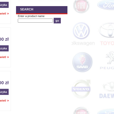
o,rezystancja
szyka
SEARCH
wietl
Enter a product name
00 zł
szyka
wietl
00 zł
szyka
wietl