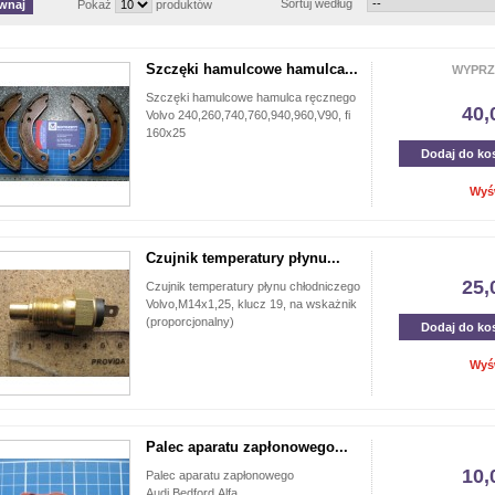
Sortuj według
Pokaż
produktów
Szczęki hamulcowe hamulca...
WYPRZ
Szczęki hamulcowe hamulca ręcznego
40,
Volvo 240,260,740,760,940,960,V90, fi
160x25
Dodaj do ko
Wyś
Czujnik temperatury płynu...
25,
Czujnik temperatury płynu chłodniczego
Volvo,M14x1,25, klucz 19, na wskażnik
(proporcjonalny)
Dodaj do ko
Wyś
Palec aparatu zapłonowego...
10,
Palec aparatu zapłonowego
Audi,Bedford,Alfa