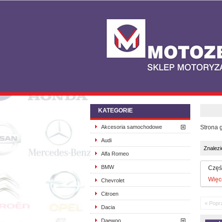
KATEGORIE
Akcesoria samochodowe
Strona 
Audi
Znalez
Alfa Romeo
BMW
Częś
Więc
Chevrolet
Citroen
« Popr
Dacia
Daewoo