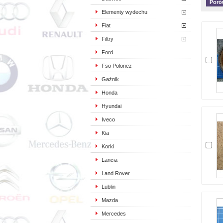
Elementy wydechu
Fiat
Filtry
Ford
Fso Polonez
Gażnik
Honda
Hyundai
Iveco
Kia
Korki
Lancia
Land Rover
Lublin
Mazda
Mercedes