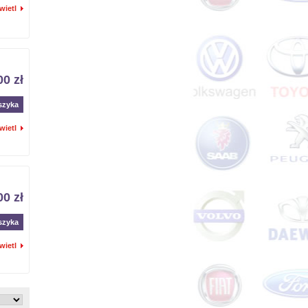
wietl
00 zł
szyka
wietl
00 zł
szyka
wietl