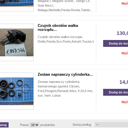
Megane I, Megane Scenic, Twingo I,II,
Wyś
Seat Ibiza I,
Malaga,Marbella,Panda,Ronda,Toledo...
Czujnik obrotów wałka
rozrządu...
130,
Czujnik obrotów wałka rozrządu
Doblo,Panda,Scn,Punto,AstraH,Toyota,Volvo.
Dodaj do ko
Wyś
Zestaw naprawczy cylinderka...
14,
Zestaw naprawczy cylinderka
hamulcowego (gumki) Citroen,
Ford,Peugeot,Renault,Volvo, fi 20,6 mm,
Dodaj do ko
sys. ham. Lukas
Wyś
Sortuj według
Pokaż
produktów