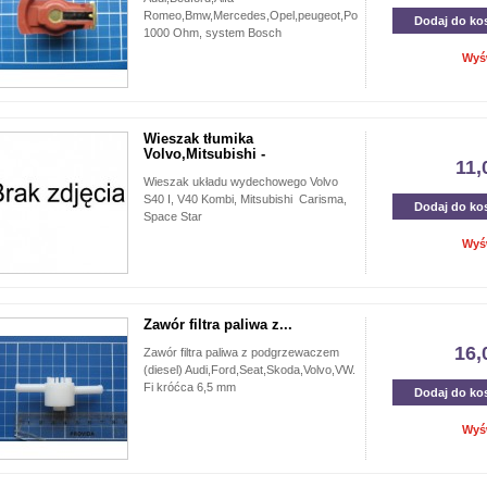
Romeo,Bmw,Mercedes,Opel,peugeot,Porsche,Saab,Seat,VW,Volv
Dodaj do ko
1000 Ohm, system Bosch
Wyś
Wieszak tłumika
Volvo,Mitsubishi -
11,
Wieszak układu wydechowego Volvo
S40 I, V40 Kombi, Mitsubishi Carisma,
Dodaj do ko
Space Star
Wyś
Zawór filtra paliwa z...
16,
Zawór filtra paliwa z podgrzewaczem
(diesel) Audi,Ford,Seat,Skoda,Volvo,VW.
Fi króćca 6,5 mm
Dodaj do ko
Wyś