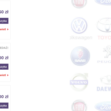
50 zł
szyka
wietl
EDAŻ!
00 zł
szyka
wietl
00 zł
szyka