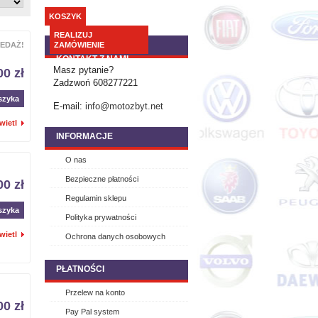
KOSZYK
REALIZUJ
EDAŻ!
ZAMÓWIENIE
KONTAKT Z NAMI
Masz pytanie?
00 zł
Zadzwoń 608277221
szyka
E-mail:
info@motozbyt.net
wietl
INFORMACJE
O nas
Bezpieczne płatności
00 zł
Regulamin sklepu
szyka
Polityka prywatności
wietl
Ochrona danych osobowych
PŁATNOŚCI
Przelew na konto
00 zł
Pay Pal system