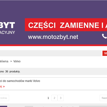
główna
>
Volvo
iono 36 produkty.
ci do samochodów marki Volvo
ej
zednia
1
2
3
Nas