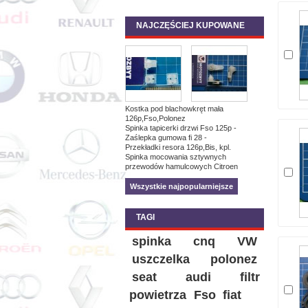
NAJCZĘŚCIEJ KUPOWANE
Kostka pod blachowkręt mała
126p,Fso,Polonez
Spinka tapicerki drzwi Fso 125p -
Zaślepka gumowa fi 28 -
Przekładki resora 126p,Bis, kpl.
Spinka mocowania sztywnych
przewodów hamulcowych Citroen
Wszystkie najpopularniejsze
TAGI
spinka
cnq
VW
uszczelka
polonez
seat
audi
filtr
powietrza
Fso
fiat